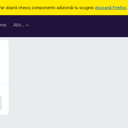
Par doprâ chescj components adizionâi tu scugnis
discjariâ Firefox
.
mis
Altri…