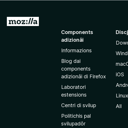
â
i
p
V
a
a
Components
Disc
r
a
F
adizionâi
Down
e
i
Informazions
p
r
Win
a
e
Blog dai
mac
f
g
components
o
j
iOS
adizionâi di Firefox
x
i
Andr
Laboratori
n
estensions
Linu
e
p
Centri di svilup
All
r
Politichis pal
i
svilupadôr