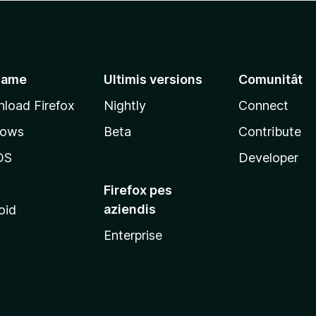
jame
Ultimis versions
Comunitât
load Firefox
Nightly
Connect
dows
Beta
Contribute
OS
Developer
Firefox pes
aziendis
oid
Enterprise
x