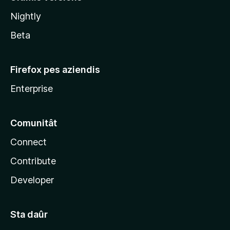
l
Nightly
a
Beta
Firefox pes aziendis
Enterprise
Comunitât
Connect
Contribute
Developer
Sta daûr