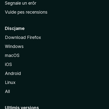
n
Segnale un erôr
c
Vuide pes recensions
i
p
â
Discjame
l
Download Firefox
d
Windows
a
l
macOS
s
iOS
î
t
Android
M
Linux
o
All
z
i
l
Ultimis versions