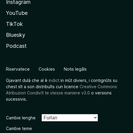
Instagram
YouTube
TikTok
Bluesky
Podcast
Riservatece
Cookies
Notis legâls
Gjavant dulà che al è
indict
in mût diviers, i contignûts su
chest sît a son distribuîts cun licence
Creative Commons
Atribuzion Condivît te stesse maniere v3.0
o versions
sucessivis.
Cambie lenghe
Cambie teme