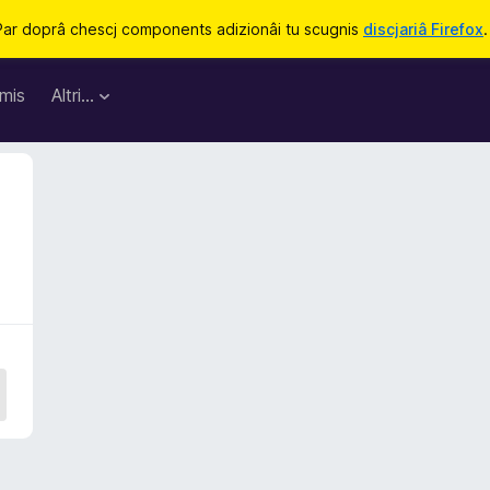
Par doprâ chescj components adizionâi tu scugnis
discjariâ Firefox
.
mis
Altri…