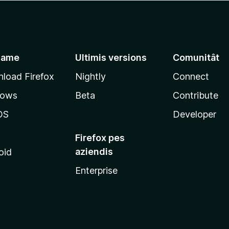
jame
Ultimis versions
Comunitât
load Firefox
Nightly
Connect
dows
Beta
Contribute
OS
Developer
Firefox pes
aziendis
oid
Enterprise
x