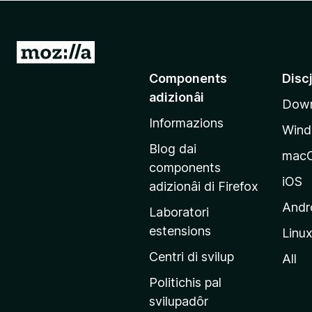
â
i
p
V
a
a
Components
Disc
r
a
F
adizionâi
Down
e
i
Informazions
p
r
Win
a
e
Blog dai
mac
f
g
components
o
j
iOS
adizionâi di Firefox
x
i
Andr
Laboratori
n
estensions
Linu
e
p
Centri di svilup
All
r
Politichis pal
i
svilupadôr