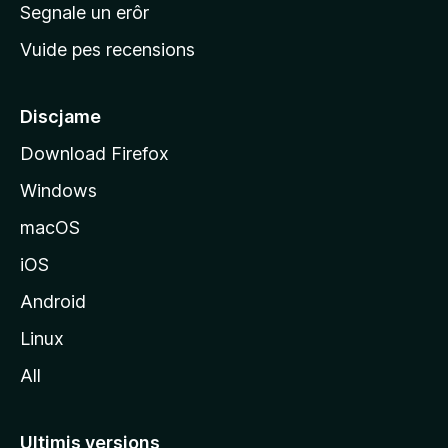
n
Segnale un erôr
c
Vuide pes recensions
i
p
â
Discjame
l
Download Firefox
d
Windows
a
l
macOS
s
iOS
î
t
Android
M
Linux
o
All
z
i
l
Ultimis versions