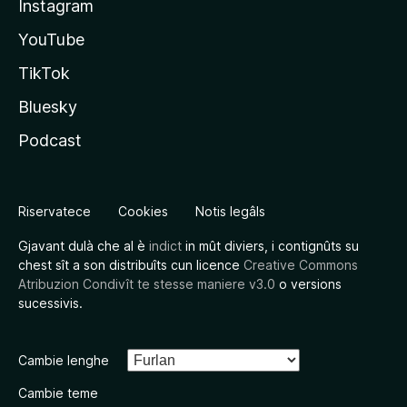
Instagram
YouTube
TikTok
Bluesky
Podcast
Riservatece
Cookies
Notis legâls
Gjavant dulà che al è
indict
in mût diviers, i contignûts su
chest sît a son distribuîts cun licence
Creative Commons
Atribuzion Condivît te stesse maniere v3.0
o versions
sucessivis.
Cambie lenghe
Cambie teme