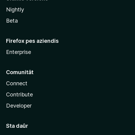
l
Nightly
a
Beta
Firefox pes aziendis
Enterprise
Comunitât
Connect
Contribute
Developer
Sta daûr