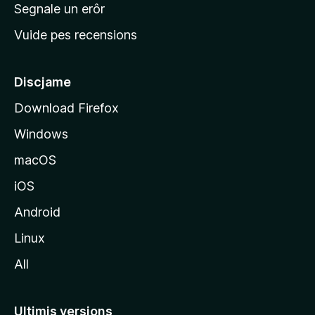
n
Segnale un erôr
c
Vuide pes recensions
i
p
â
Discjame
l
Download Firefox
d
Windows
a
l
macOS
s
iOS
î
t
Android
M
Linux
o
All
z
i
l
Ultimis versions