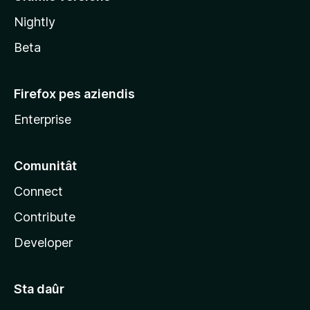
l
Nightly
a
Beta
Firefox pes aziendis
Enterprise
Comunitât
Connect
Contribute
Developer
Sta daûr