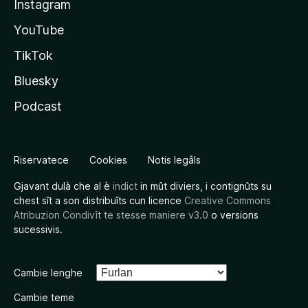
Instagram
YouTube
TikTok
Bluesky
Podcast
Riservatece
Cookies
Notis legâls
Gjavant dulà che al è
indict
in mût diviers, i contignûts su
chest sît a son distribuîts cun licence
Creative Commons
Atribuzion Condivît te stesse maniere v3.0
o versions
sucessivis.
Cambie lenghe
Cambie teme