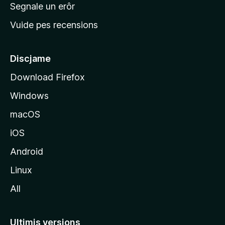
n
Segnale un erôr
c
Vuide pes recensions
i
p
â
Discjame
l
Download Firefox
d
Windows
a
l
macOS
s
iOS
î
t
Android
M
Linux
o
All
z
i
l
Ultimis versions