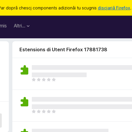
Par doprâ chescj components adizionâi tu scugnis
discjariâ Firefox
.
mis
Altri…
Estensions di Utent Firefox 17881738
N
o
s
o
n
a
N
n
o
c
s
j
o