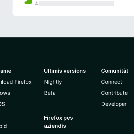
jame
Ultimis versions
Comunitât
load Firefox
Nightly
Connect
dows
Beta
Contribute
OS
Developer
Firefox pes
aziendis
oid