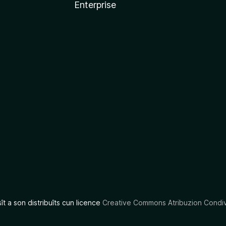
Enterprise
x
sît a son distribuîts cun licence
Creative Commons Atribuzion Condiv