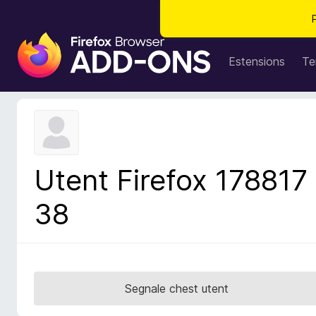
C
o
Estensions
Te
m
p
o
n
e
n
Utent Firefox 178817
t
s
38
a
d
i
z
i
Segnale chest utent
o
n