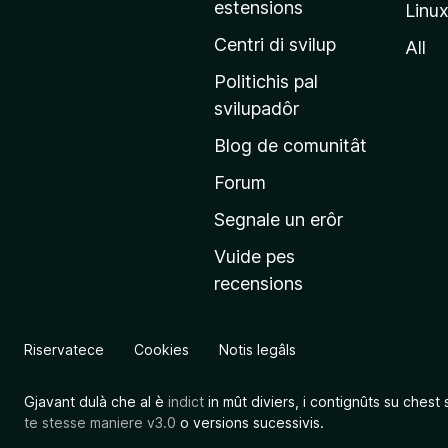
estensions
Linu
e
p
Centri di svilup
All
r
Politichis pal
i
svilupadôr
n
Blog de comunitât
c
i
Forum
p
Segnale un erôr
â
Vuide pes
l
recensions
d
a
l
Riservatece
Cookies
Notis legâls
s
î
Gjavant dulà che al è
indict
in mût diviers, i contignûts su chest 
t
te stesse maniere v3.0
o versions sucessivis.