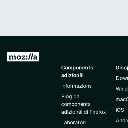
V
a
Components
Disc
a
adizionâi
Down
e
Informazions
p
Win
a
Blog dai
mac
g
components
j
iOS
adizionâi di Firefox
i
Andr
Laboratori
n