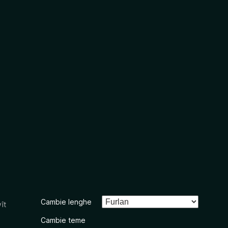
Cambie lenghe
ît
Cambie teme