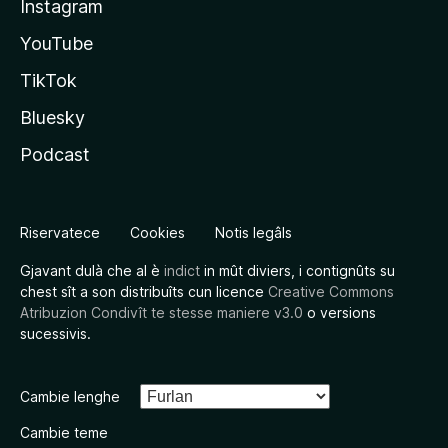
Instagram
YouTube
TikTok
Bluesky
Podcast
Riservatece
Cookies
Notis legâls
Gjavant dulà che al è
indict
in mût diviers, i contignûts su
chest sît a son distribuîts cun licence
Creative Commons
Atribuzion Condivît te stesse maniere v3.0
o versions
sucessivis.
Cambie lenghe
Cambie teme