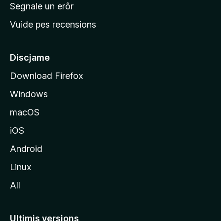
n
Segnale un erôr
c
Vuide pes recensions
i
p
â
Discjame
l
Download Firefox
d
Windows
a
l
macOS
s
iOS
î
t
Android
M
Linux
o
All
z
i
l
Ultimis versions