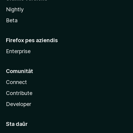
l
Nightly
a
Beta
Firefox pes aziendis
Enterprise
Comunitât
Connect
Contribute
Developer
Sta daûr