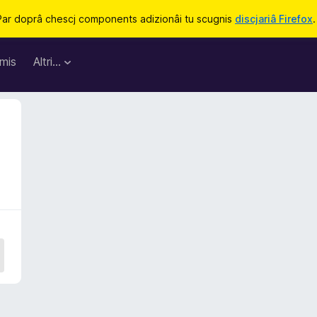
Par doprâ chescj components adizionâi tu scugnis
discjariâ Firefox
.
mis
Altri…