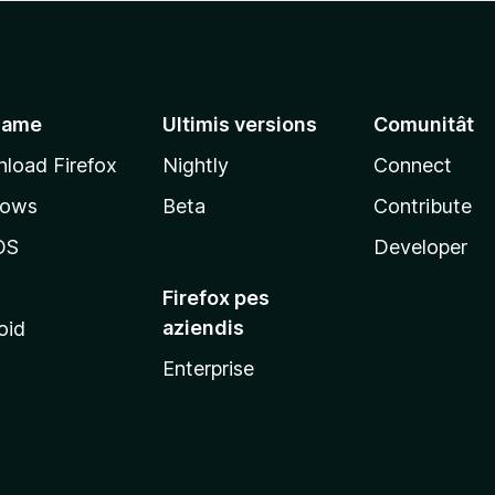
jame
Ultimis versions
Comunitât
load Firefox
Nightly
Connect
dows
Beta
Contribute
OS
Developer
Firefox pes
aziendis
oid
Enterprise
x