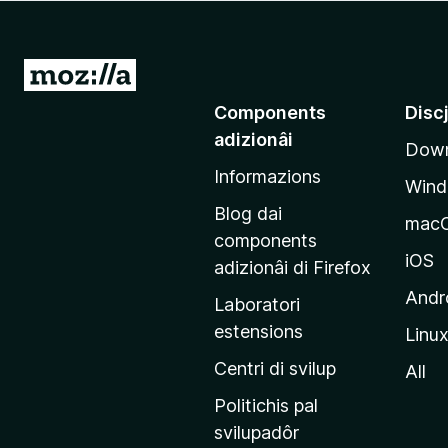
â
i
p
V
a
a
Components
Disc
r
a
F
adizionâi
Down
e
i
Informazions
p
r
Win
a
e
Blog dai
mac
f
g
components
o
j
iOS
adizionâi di Firefox
x
i
Andr
Laboratori
n
estensions
Linu
e
p
Centri di svilup
All
r
Politichis pal
i
svilupadôr