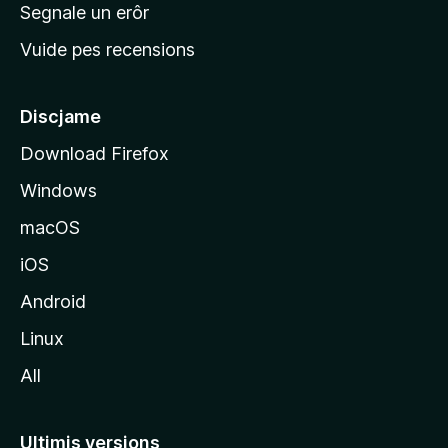
n
Segnale un erôr
c
Vuide pes recensions
i
p
â
Discjame
l
Download Firefox
d
Windows
a
l
macOS
s
iOS
î
t
Android
M
Linux
o
All
z
i
l
Ultimis versions