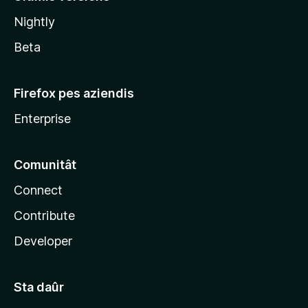
l
Nightly
a
Beta
Firefox pes aziendis
Enterprise
Comunitât
Connect
Contribute
Developer
Sta daûr