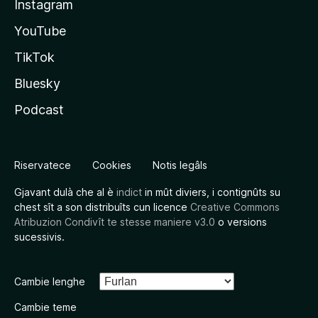
Instagram
YouTube
TikTok
Bluesky
Podcast
Riservatece
Cookies
Notis legâls
Gjavant dulà che al è
indict
in mût diviers, i contignûts su
chest sît a son distribuîts cun licence
Creative Commons
Atribuzion Condivît te stesse maniere v3.0
o versions
sucessivis.
Cambie lenghe
Cambie teme