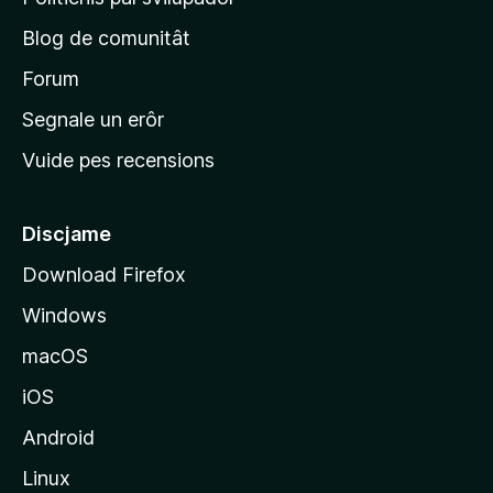
o
p
n
Blog de comunitât
r
s
i
Forum
n
Segnale un erôr
c
Vuide pes recensions
i
p
â
Discjame
l
Download Firefox
d
Windows
a
l
macOS
s
iOS
î
t
Android
M
Linux