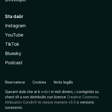
Sta daûr
Instagram
YouTube
TikTok
Bluesky
Podcast
Riservatece
Cookies
Notis legâls
Gjavant dulà che al è
indict
in mût diviers, i contignûts su
chest sît a son distribuîts cun licence
Creative Commons
Atribuzion Condivît te stesse maniere v3.0
o versions
sucessivis.