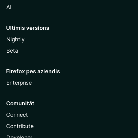
o
All
z
i
l
Ultimis versions
l
Nightly
a
Beta
Firefox pes aziendis
Enterprise
Comunitât
Connect
Contribute
Developer