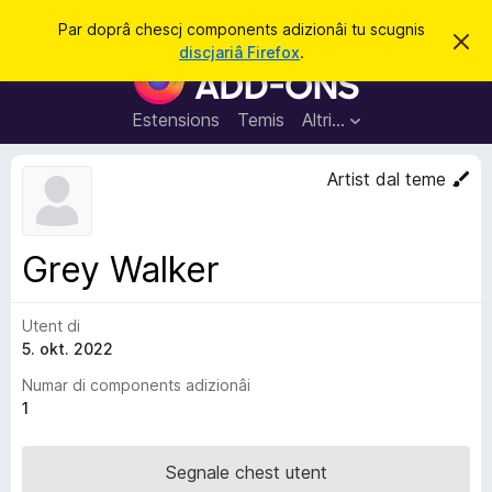
C
Jentre
Par doprâ chescj components adizionâi tu scugnis
S
î
discjariâ Firefox
.
i
C
r
e
o
r
e
m
Estensions
Temis
Altri…
c
p
h
e
o
Artist dal teme
s
n
t
a
e
v
n
î
Grey Walker
s
t
s
Utent di
a
5. okt. 2022
d
i
Numar di components adizionâi
z
1
i
o
Segnale chest utent
n