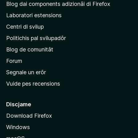
g
l
Blog dai components adizionâi di Firefox
o
u
j
n
Laboratori estensions
t
s
i
a
Centri di svilup
n
z
i
e
Politichis pal svilupadôr
o
p
n
Blog de comunitât
r
s
i
Forum
n
Segnale un erôr
c
Vuide pes recensions
i
p
â
Discjame
l
Download Firefox
d
Windows
a
l