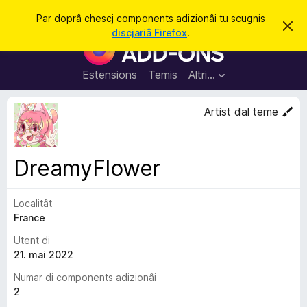
C
Jentre
Par doprâ chescj components adizionâi tu scugnis
S
î
discjariâ Firefox
.
i
C
r
e
o
r
e
m
Estensions
Temis
Altri…
c
p
h
e
o
Artist dal teme
s
n
t
a
e
v
n
î
DreamyFlower
s
t
s
Localitât
a
France
d
i
Utent di
z
21. mai 2022
i
Numar di components adizionâi
o
2
n