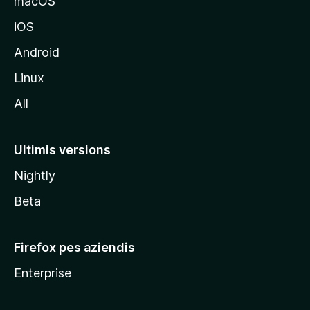
macOS
s
iOS
î
t
Android
M
Linux
o
All
z
i
l
Ultimis versions
l
Nightly
a
Beta
Firefox pes aziendis
Enterprise