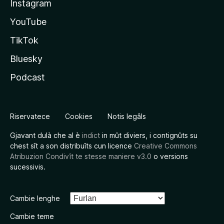
Instagram
YouTube
TikTok
Bluesky
Podcast
Riservatece
Cookies
Notis legâls
Gjavant dulà che al è
indict
in mût diviers, i contignûts su
chest sît a son distribuîts cun licence
Creative Commons
Atribuzion Condivît te stesse maniere v3.0
o versions
sucessivis.
Cambie lenghe
Cambie teme