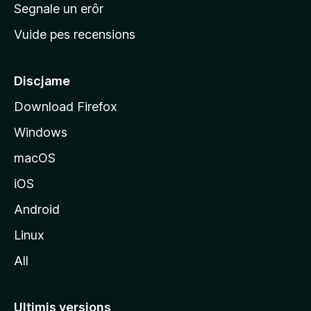
n
Segnale un erôr
c
Vuide pes recensions
i
p
â
Discjame
l
Download Firefox
d
Windows
a
l
macOS
s
iOS
î
t
Android
M
Linux
o
All
z
i
l
Ultimis versions