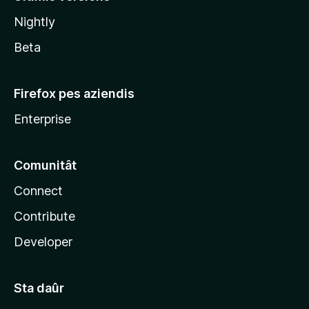
l
Nightly
a
Beta
Firefox pes aziendis
Enterprise
Comunitât
Connect
Contribute
Developer
Sta daûr