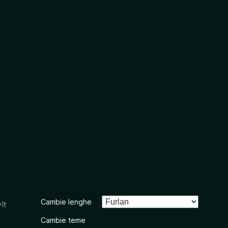
Cambie lenghe
ît
Cambie teme