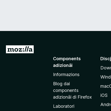
V
a
Components
Disc
a
adizionâi
Down
e
Informazions
p
Win
a
Blog dai
mac
g
components
j
iOS
adizionâi di Firefox
i
Andr
Laboratori
n