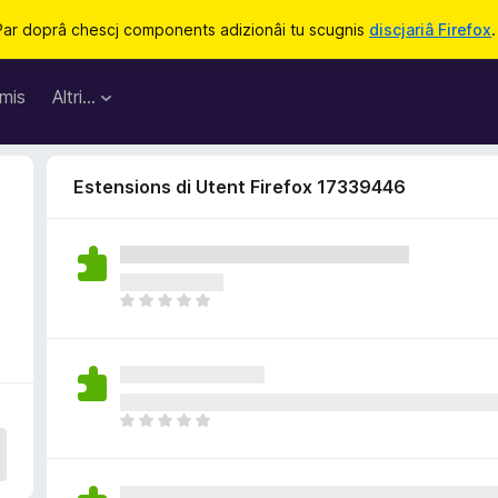
Par doprâ chescj components adizionâi tu scugnis
discjariâ Firefox
.
mis
Altri…
Estensions di Utent Firefox 17339446
4
N
o
s
o
n
a
N
n
o
c
s
j
o