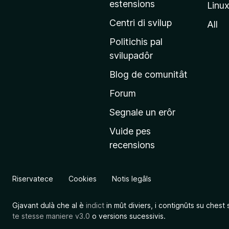
estensions
Linu
e
p
Centri di svilup
All
r
Politichis pal
i
svilupadôr
n
Blog de comunitât
c
i
Forum
p
Segnale un erôr
â
Vuide pes
l
recensions
d
a
l
Riservatece
Cookies
Notis legâls
s
î
Gjavant dulà che al è
indict
in mût diviers, i contignûts su chest 
t
te stesse maniere v3.0
o versions sucessivis.