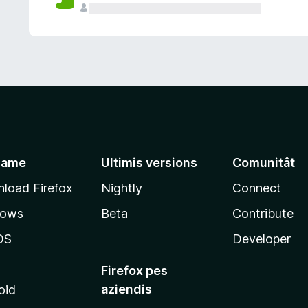
jame
Ultimis versions
Comunitât
load Firefox
Nightly
Connect
dows
Beta
Contribute
OS
Developer
Firefox pes
aziendis
oid