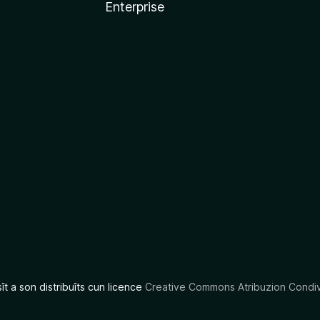
Enterprise
x
sît a son distribuîts cun licence
Creative Commons Atribuzion Condiv