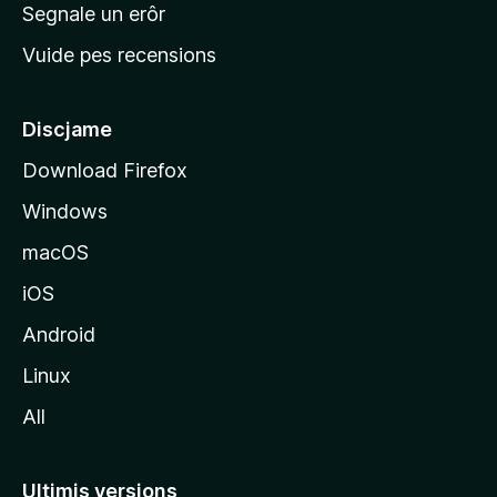
n
Segnale un erôr
c
Vuide pes recensions
i
p
â
Discjame
l
Download Firefox
d
Windows
a
l
macOS
s
iOS
î
t
Android
M
Linux
o
All
z
i
l
Ultimis versions