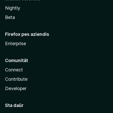
l
Nightly
a
Beta
Firefox pes aziendis
Enterprise
Comunitât
Connect
Contribute
Developer
Sta daûr