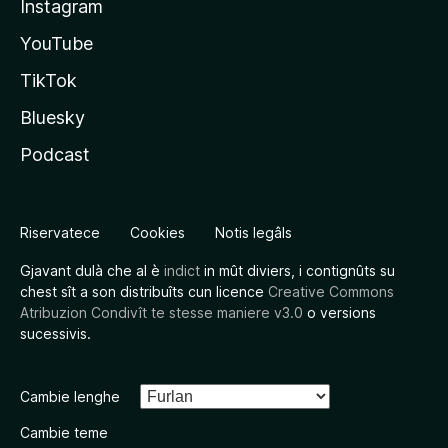
Instagram
YouTube
TikTok
Bluesky
Podcast
Riservatece
Cookies
Notis legâls
Gjavant dulà che al è
indict
in mût diviers, i contignûts su
chest sît a son distribuîts cun licence
Creative Commons
Atribuzion Condivît te stesse maniere v3.0
o versions
sucessivis.
Cambie lenghe
Cambie teme