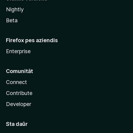
l
Nightly
a
Beta
Firefox pes aziendis
Enterprise
Comunitât
Connect
Contribute
Developer
Sta daûr