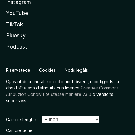
Instagram
YouTube
TikTok
Bluesky
Podcast
Riservatece
Cookies
Notis legâls
Gjavant dulà che al è
indict
in mût diviers, i contignûts su
chest sît a son distribuîts cun licence
Creative Commons
Atribuzion Condivît te stesse maniere v3.0
o versions
sucessivis.
Cambie lenghe
Cambie teme