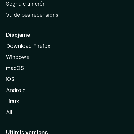
n
Segnale un erôr
c
Vuide pes recensions
i
p
â
Discjame
l
Download Firefox
d
Windows
a
l
macOS
s
iOS
î
t
Android
M
Linux
o
All
z
i
l
Ultimis versions