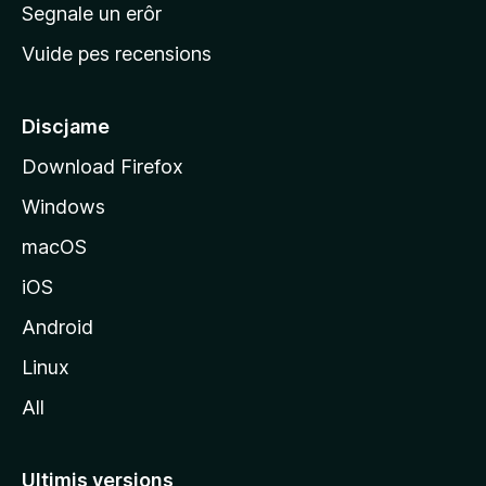
n
Segnale un erôr
c
Vuide pes recensions
i
p
â
Discjame
l
Download Firefox
d
Windows
a
l
macOS
s
iOS
î
t
Android
M
Linux
o
All
z
i
l
Ultimis versions