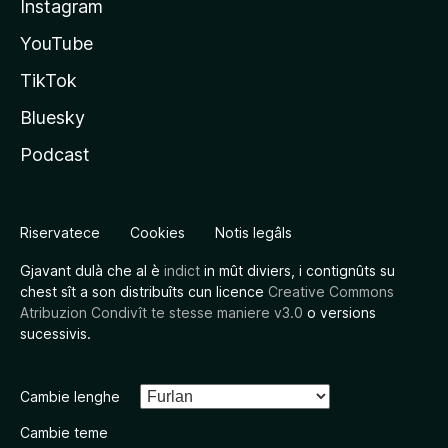
Instagram
YouTube
TikTok
Bluesky
Podcast
Riservatece
Cookies
Notis legâls
Gjavant dulà che al è
indict
in mût diviers, i contignûts su
chest sît a son distribuîts cun licence
Creative Commons
Atribuzion Condivît te stesse maniere v3.0
o versions
sucessivis.
Cambie lenghe
Cambie teme