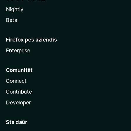
l
Nightly
a
Beta
Firefox pes aziendis
Enterprise
Comunitât
Connect
Contribute
Developer
Sta daûr