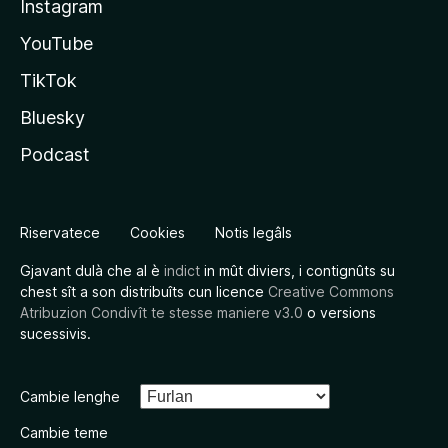
Instagram
YouTube
TikTok
Bluesky
Podcast
Riservatece
Cookies
Notis legâls
Gjavant dulà che al è
indict
in mût diviers, i contignûts su
chest sît a son distribuîts cun licence
Creative Commons
Atribuzion Condivît te stesse maniere v3.0
o versions
sucessivis.
Cambie lenghe
Cambie teme