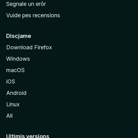
n
Segnale un erôr
c
Vuide pes recensions
i
p
â
Discjame
l
Download Firefox
d
Windows
a
l
macOS
s
iOS
î
t
Android
M
Linux
o
All
z
i
l
Ultimis versions