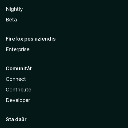
l
Nightly
a
Beta
Firefox pes aziendis
Enterprise
Comunitât
Connect
Contribute
Developer
Sta daûr