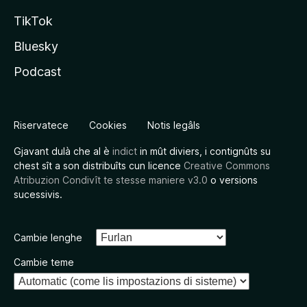
TikTok
Bluesky
Podcast
Riservatece
Cookies
Notis legâls
Gjavant dulà che al è
indict
in mût diviers, i contignûts su
chest sît a son distribuîts cun licence
Creative Commons
Atribuzion Condivît te stesse maniere v3.0
o versions
sucessivis.
Cambie lenghe
Cambie teme