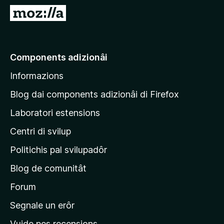
â
V
i
a
p
a
a
e
Components adizionâi
r
p
F
Informazions
a
i
g
r
Blog dai components adizionâi di Firefox
e
j
Laboratori estensions
f
i
o
Centri di svilup
n
x
e
Politichis pal svilupadôr
p
Blog de comunitât
r
i
Forum
n
Segnale un erôr
c
Vuide pes recensions