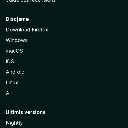
i
p
â
Discjame
l
Download Firefox
d
Windows
a
l
macOS
s
iOS
î
t
Android
M
Linux
o
All
z
i
l
Ultimis versions
l
Nightly
a