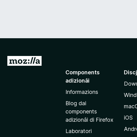
V
a
Components
Disc
a
adizionâi
Down
e
Informazions
p
Win
a
Blog dai
mac
g
components
j
iOS
adizionâi di Firefox
i
Andr
Laboratori
n