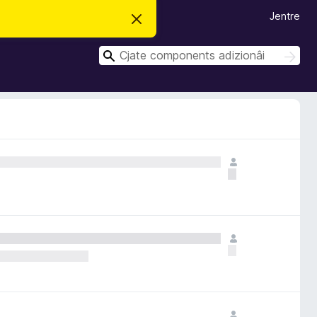
Jentre
S
i
e
C
r
C
e
î
î
c
r
r
h
e
s
t
a
v
î
s