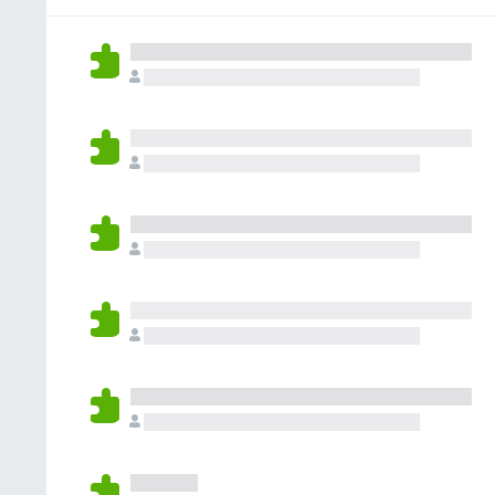
u
m
a
n
t
ò
n
s
a
v
c
z
a
j
i
l
e
o
u
m
n
t
ò
s
a
v
z
a
i
l
o
u
n
t
s
a
z
i
o
n
s