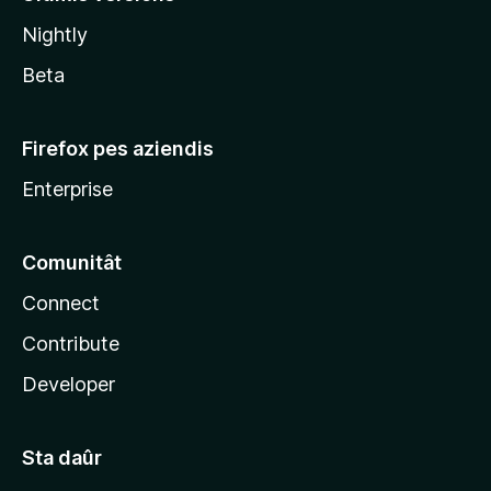
l
Nightly
a
Beta
Firefox pes aziendis
Enterprise
Comunitât
Connect
Contribute
Developer
Sta daûr