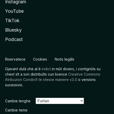
Instagram
YouTube
TikTok
Bluesky
Podcast
Riservatece
Cookies
Notis legâls
Gjavant dulà che al è
indict
in mût diviers, i contignûts su
chest sît a son distribuîts cun licence
Creative Commons
Atribuzion Condivît te stesse maniere v3.0
o versions
sucessivis.
Cambie lenghe
Cambie teme