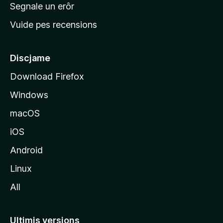
n
Segnale un erôr
c
Vuide pes recensions
i
p
â
Discjame
l
Download Firefox
d
Windows
a
l
macOS
s
iOS
î
t
Android
M
Linux
o
All
z
i
l
Ultimis versions