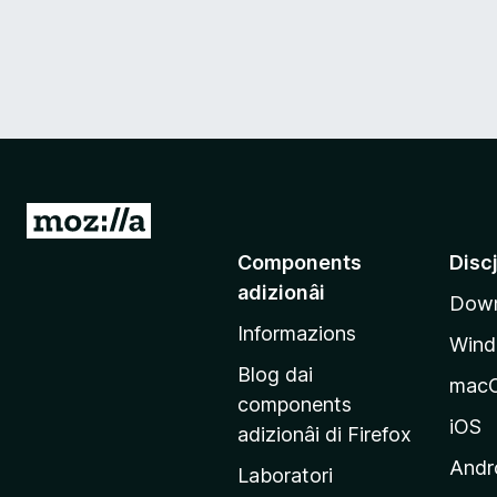
V
a
Components
Disc
a
adizionâi
Down
e
Informazions
p
Win
a
Blog dai
mac
g
components
j
iOS
adizionâi di Firefox
i
Andr
Laboratori
n