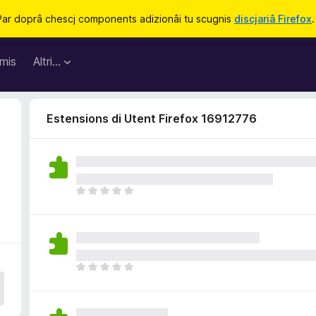
Par doprâ chescj components adizionâi tu scugnis
discjariâ Firefox
.
mis
Altri…
Estensions di Utent Firefox 16912776
N
o
s
o
n
a
N
n
o
c
s
j
o