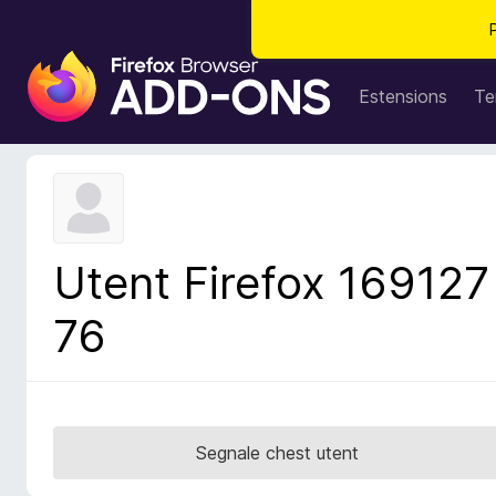
C
o
Estensions
Te
m
p
o
n
e
n
Utent Firefox 169127
t
s
76
a
d
i
z
i
Segnale chest utent
o
n