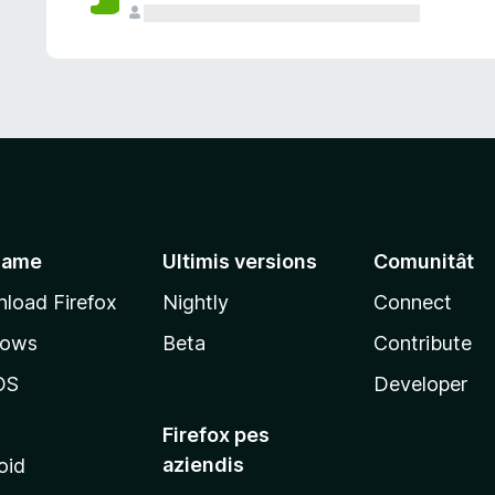
jame
Ultimis versions
Comunitât
load Firefox
Nightly
Connect
dows
Beta
Contribute
OS
Developer
Firefox pes
aziendis
oid