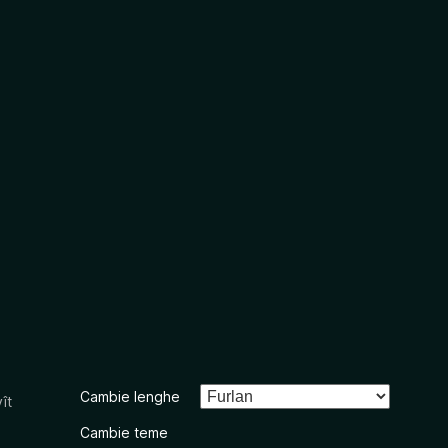
Cambie lenghe
ît
Cambie teme