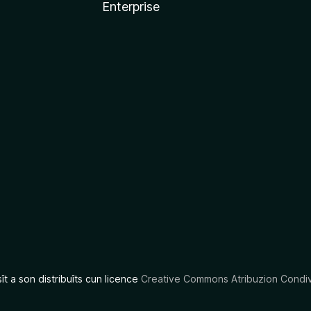
Enterprise
x
sît a son distribuîts cun licence
Creative Commons Atribuzion Condiv