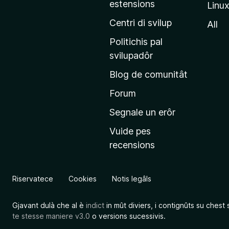
estensions
Linu
e
p
Centri di svilup
All
r
Politichis pal
i
svilupadôr
n
Blog de comunitât
c
i
Forum
p
Segnale un erôr
â
Vuide pes
l
recensions
d
a
l
Riservatece
Cookies
Notis legâls
s
î
Gjavant dulà che al è
indict
in mût diviers, i contignûts su chest 
t
te stesse maniere v3.0
o versions sucessivis.