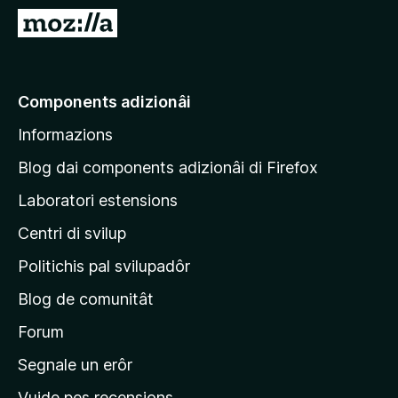
â
V
i
a
p
a
a
e
Components adizionâi
r
p
F
Informazions
a
i
g
r
Blog dai components adizionâi di Firefox
e
j
Laboratori estensions
f
i
o
Centri di svilup
n
x
e
Politichis pal svilupadôr
p
Blog de comunitât
r
i
Forum
n
Segnale un erôr
c
Vuide pes recensions