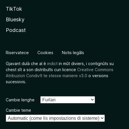
TikTok
Bluesky
Podcast
Riservatece
Cookies
Notis legâls
Gjavant dulà che al è
indict
in mût diviers, i contignûts su
chest sît a son distribuîts cun licence
Creative Commons
Atribuzion Condivît te stesse maniere v3.0
o versions
sucessivis.
Cambie lenghe
Cambie teme