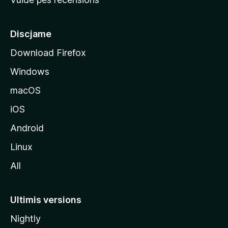
i
p
â
Discjame
l
Download Firefox
d
Windows
a
l
macOS
s
iOS
î
t
Android
M
Linux
o
All
z
i
l
Ultimis versions
l
Nightly
a