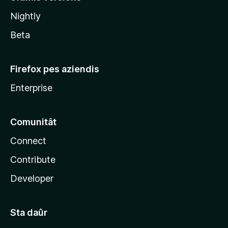
l
Nightly
a
Beta
Firefox pes aziendis
Enterprise
Comunitât
Connect
Contribute
Developer
Sta daûr