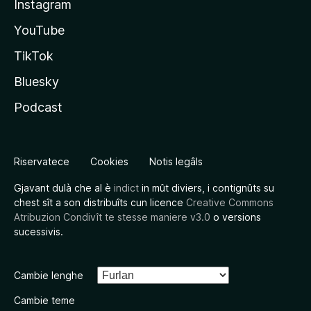
Instagram
YouTube
TikTok
Bluesky
Podcast
Riservatece
Cookies
Notis legâls
Gjavant dulà che al è
indict
in mût diviers, i contignûts su
chest sît a son distribuîts cun licence
Creative Commons
Atribuzion Condivît te stesse maniere v3.0
o versions
sucessivis.
Cambie lenghe
Cambie teme