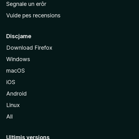
n
Segnale un erôr
c
Vuide pes recensions
i
p
â
Discjame
l
Download Firefox
d
Windows
a
l
macOS
s
iOS
î
t
Android
M
Linux
o
All
z
i
l
Ultimis versions