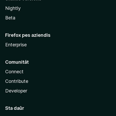
l
Nightly
a
Beta
Firefox pes aziendis
Enterprise
Comunitât
Connect
Contribute
Developer
Sta daûr