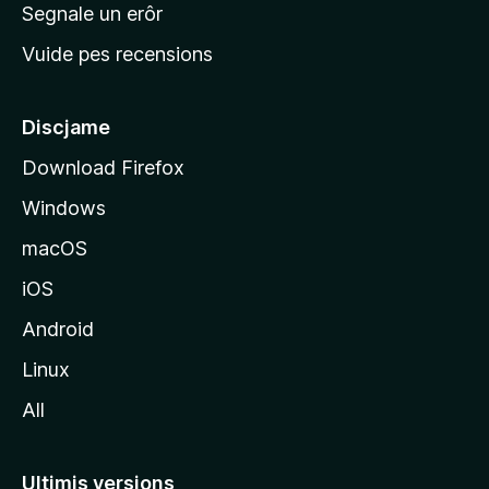
n
Segnale un erôr
c
Vuide pes recensions
i
p
â
Discjame
l
Download Firefox
d
Windows
a
l
macOS
s
iOS
î
t
Android
M
Linux
o
All
z
i
l
Ultimis versions