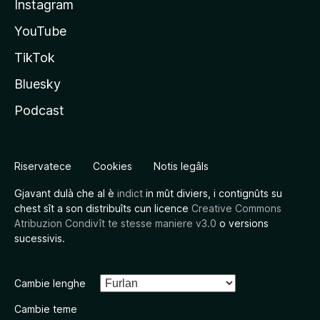
Instagram
YouTube
TikTok
Bluesky
Podcast
Riservatece
Cookies
Notis legâls
Gjavant dulà che al è
indict
in mût diviers, i contignûts su
chest sît a son distribuîts cun licence
Creative Commons
Atribuzion Condivît te stesse maniere v3.0
o versions
sucessivis.
Cambie lenghe
Cambie teme