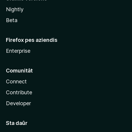
l
Nightly
a
Beta
Firefox pes aziendis
Enterprise
Comunitât
Connect
Contribute
Developer
Sta daûr