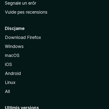
n
Segnale un erôr
c
Vuide pes recensions
i
p
â
Discjame
l
Download Firefox
d
Windows
a
l
macOS
s
iOS
î
t
Android
M
Linux
o
All
z
i
l
Ultimis versions