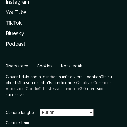
Instagram
YouTube
TikTok
Bluesky
Podcast
Riservatece
Cookies
Notis legâls
Gjavant dulà che al è
indict
in mût diviers, i contignûts su
chest sît a son distribuîts cun licence
Creative Commons
Atribuzion Condivît te stesse maniere v3.0
o versions
sucessivis.
Cambie lenghe
Cambie teme