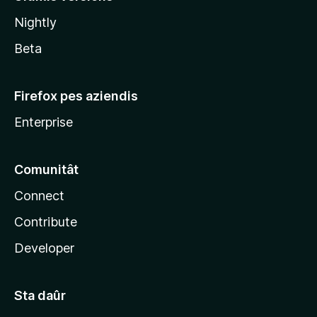
l
Nightly
a
Beta
Firefox pes aziendis
Enterprise
Comunitât
Connect
Contribute
Developer
Sta daûr