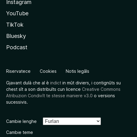
Instagram
YouTube
TikTok
Bluesky
Podcast
Riservatece
Cookies
Notis legâls
Gjavant dulà che al è
indict
in mût diviers, i contignûts su
chest sît a son distribuîts cun licence
Creative Commons
Atribuzion Condivît te stesse maniere v3.0
o versions
sucessivis.
Cambie lenghe
Cambie teme