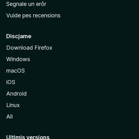
n
Segnale un erôr
c
Vuide pes recensions
i
p
â
Discjame
l
Download Firefox
d
Windows
a
l
macOS
s
iOS
î
t
Android
M
Linux
o
All
z
i
l
Ultimis versions