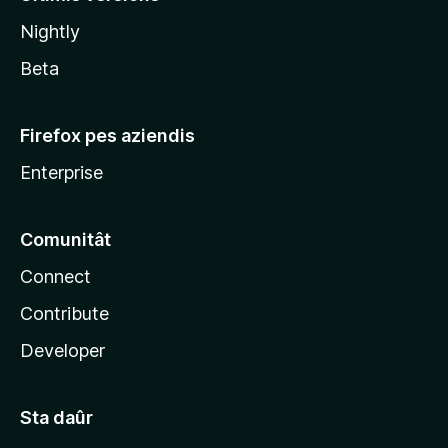
l
Nightly
a
Beta
Firefox pes aziendis
Enterprise
Comunitât
Connect
Contribute
Developer
Sta daûr