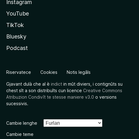
Instagram
YouTube
TikTok
Bluesky
Podcast
Riservatece
Cookies
Notis legâls
Gjavant dulà che al è
indict
in mût diviers, i contignûts su
chest sît a son distribuîts cun licence
Creative Commons
Atribuzion Condivît te stesse maniere v3.0
o versions
sucessivis.
Cambie lenghe
Cambie teme