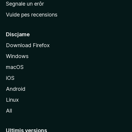
n
Segnale un erôr
c
Vuide pes recensions
i
p
â
Discjame
l
Download Firefox
d
Windows
a
l
macOS
s
iOS
î
t
Android
M
Linux
o
All
z
i
l
Ultimis versions