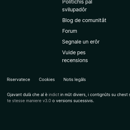
Politichis pal
i
svilupadôr
n
Blog de comunitât
c
i
Forum
p
Segnale un erôr
â
Vuide pes
l
recensions
d
a
l
Riservatece
Cookies
Notis legâls
s
î
Gjavant dulà che al è
indict
in mût diviers, i contignûts su chest 
t
te stesse maniere v3.0
o versions sucessivis.
M
o
z