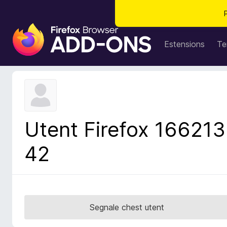
C
o
Estensions
Te
m
p
o
n
e
n
Utent Firefox 166213
t
s
42
a
d
i
z
i
Segnale chest utent
o
n