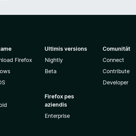
jame
Ultimis versions
Comunitât
load Firefox
Nightly
Connect
dows
Beta
Contribute
OS
Developer
Firefox pes
aziendis
oid
Enterprise
x