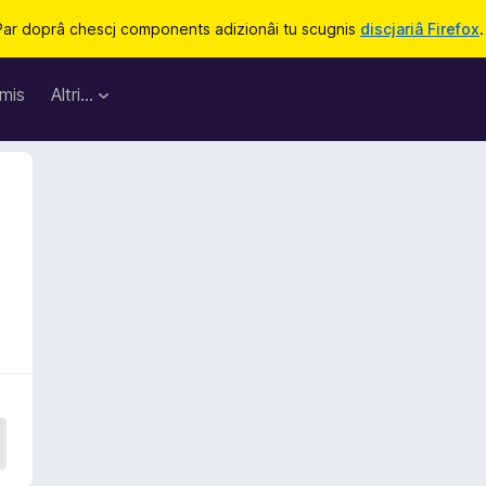
Par doprâ chescj components adizionâi tu scugnis
discjariâ Firefox
.
mis
Altri…