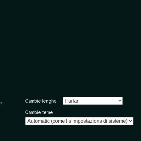
Cambie lenghe
ît
Cambie teme