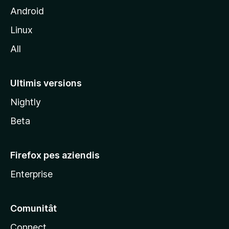
t
Android
M
Linux
o
All
z
i
l
Ultimis versions
l
Nightly
a
Beta
Firefox pes aziendis
Enterprise
Comunitât
Connect