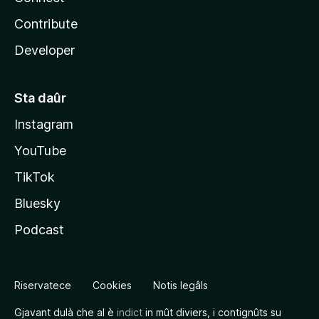
Contribute
Developer
Sta daûr
Instagram
YouTube
TikTok
Bluesky
Podcast
Riservatece
Cookies
Notis legâls
Gjavant dulà che al è
indict
in mût diviers, i contignûts su