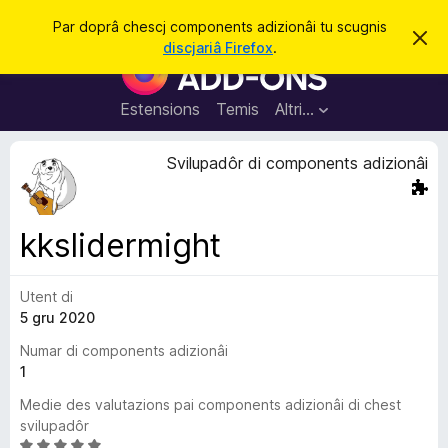
C
Jentre
Par doprâ chescj components adizionâi tu scugnis
S
î
discjariâ Firefox
.
i
C
r
e
o
r
e
m
Estensions
Temis
Altri…
c
p
h
e
o
Svilupadôr di components adizionâi
s
n
t
a
e
v
n
î
kkslidermight
s
t
s
Utent di
a
5 gru 2020
d
i
Numar di components adizionâi
z
1
i
Medie des valutazions pai components adizionâi di chest
o
svilupadôr
n
V