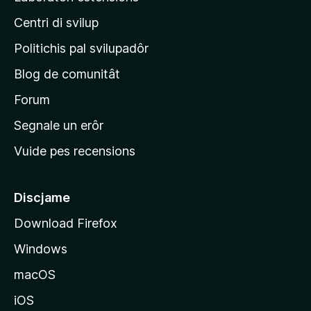
s
i
a
Centri di svilup
n
z
i
e
Politichis pal svilupadôr
o
p
n
Blog de comunitât
r
s
i
Forum
n
Segnale un erôr
c
Vuide pes recensions
i
p
â
Discjame
l
Download Firefox
d
Windows
a
l
macOS
s
iOS
î