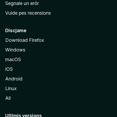
n
Segnale un erôr
c
Vuide pes recensions
i
p
â
Discjame
l
Download Firefox
d
Windows
a
l
macOS
s
iOS
î
t
Android
M
Linux
o
All
z
i
l
Ultimis versions