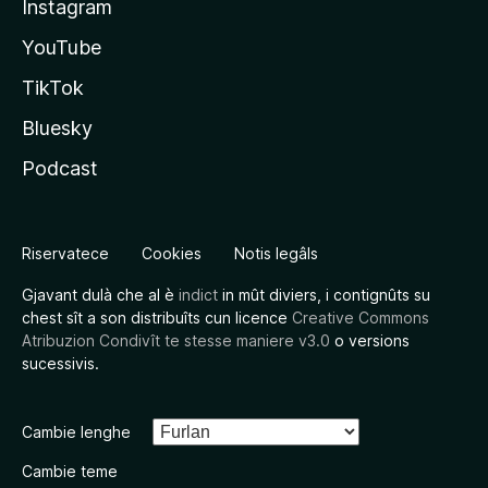
Instagram
YouTube
TikTok
Bluesky
Podcast
Riservatece
Cookies
Notis legâls
Gjavant dulà che al è
indict
in mût diviers, i contignûts su
chest sît a son distribuîts cun licence
Creative Commons
Atribuzion Condivît te stesse maniere v3.0
o versions
sucessivis.
Cambie lenghe
Cambie teme