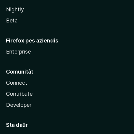
l
Nightly
a
Beta
Firefox pes aziendis
Enterprise
Comunitât
Connect
Contribute
Developer
Sta daûr