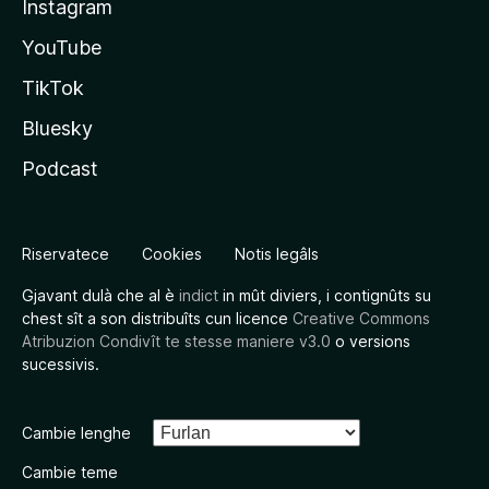
Instagram
YouTube
TikTok
Bluesky
Podcast
Riservatece
Cookies
Notis legâls
Gjavant dulà che al è
indict
in mût diviers, i contignûts su
chest sît a son distribuîts cun licence
Creative Commons
Atribuzion Condivît te stesse maniere v3.0
o versions
sucessivis.
Cambie lenghe
Cambie teme