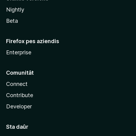
l
Nightly
a
Beta
Firefox pes aziendis
Enterprise
Comunitât
Connect
Contribute
Developer
Sta daûr