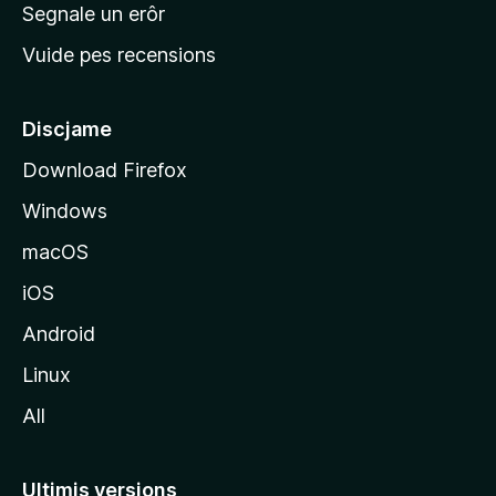
n
Segnale un erôr
c
Vuide pes recensions
i
p
â
Discjame
l
Download Firefox
d
Windows
a
l
macOS
s
iOS
î
t
Android
M
Linux
o
All
z
i
l
Ultimis versions