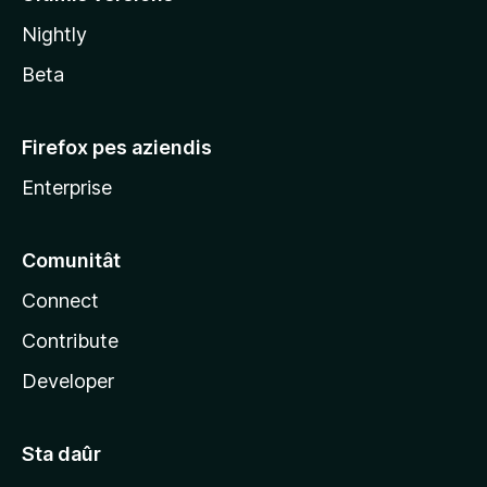
l
Nightly
a
Beta
Firefox pes aziendis
Enterprise
Comunitât
Connect
Contribute
Developer
Sta daûr