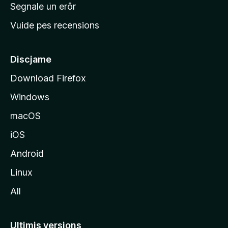
n
Segnale un erôr
c
Vuide pes recensions
i
p
â
Discjame
l
Download Firefox
d
Windows
a
l
macOS
s
iOS
î
t
Android
M
Linux
o
All
z
i
l
Ultimis versions