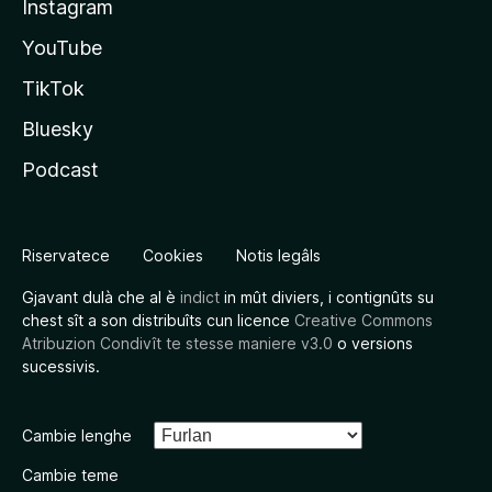
Instagram
YouTube
TikTok
Bluesky
Podcast
Riservatece
Cookies
Notis legâls
Gjavant dulà che al è
indict
in mût diviers, i contignûts su
chest sît a son distribuîts cun licence
Creative Commons
Atribuzion Condivît te stesse maniere v3.0
o versions
sucessivis.
Cambie lenghe
Cambie teme