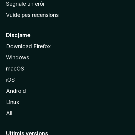
n
Segnale un erôr
c
Vuide pes recensions
i
p
â
Discjame
l
Download Firefox
d
Windows
a
l
macOS
s
iOS
î
t
Android
M
Linux
o
All
z
i
l
Ultimis versions