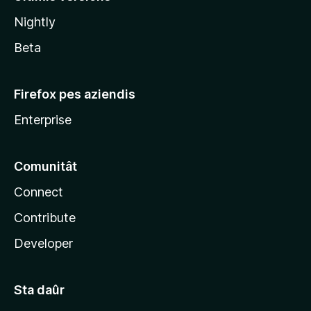
l
Nightly
a
Beta
Firefox pes aziendis
Enterprise
Comunitât
Connect
Contribute
Developer
Sta daûr