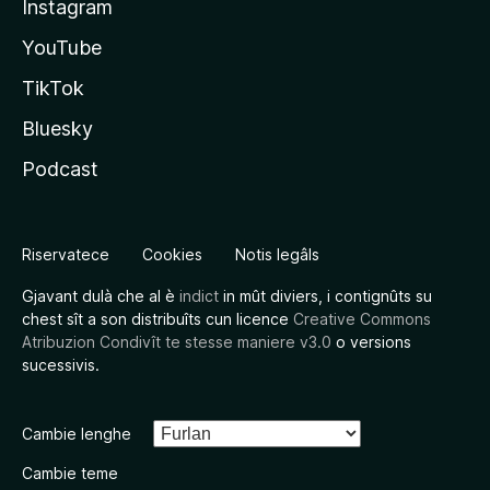
Instagram
YouTube
TikTok
Bluesky
Podcast
Riservatece
Cookies
Notis legâls
Gjavant dulà che al è
indict
in mût diviers, i contignûts su
chest sît a son distribuîts cun licence
Creative Commons
Atribuzion Condivît te stesse maniere v3.0
o versions
sucessivis.
Cambie lenghe
Cambie teme