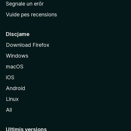
n
Segnale un erôr
c
Vuide pes recensions
i
p
â
Discjame
l
Download Firefox
d
Windows
a
l
macOS
s
iOS
î
t
Android
M
Linux
o
All
z
i
l
Ultimis versions