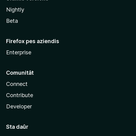
l
Nightly
a
Beta
Firefox pes aziendis
Enterprise
Comunitât
Connect
Contribute
Developer
Sta daûr