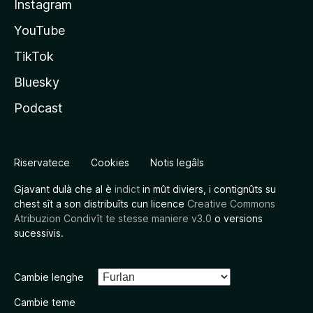
Instagram
YouTube
TikTok
Bluesky
Podcast
Riservatece
Cookies
Notis legâls
Gjavant dulà che al è
indict
in mût diviers, i contignûts su
chest sît a son distribuîts cun licence
Creative Commons
Atribuzion Condivît te stesse maniere v3.0
o versions
sucessivis.
Cambie lenghe
Cambie teme