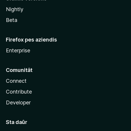
l
Nightly
a
Beta
Firefox pes aziendis
Enterprise
Comunitât
Connect
Contribute
Developer
Sta daûr