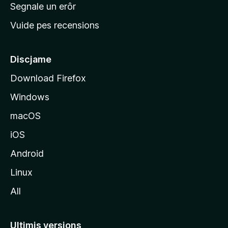
n
Segnale un erôr
c
Vuide pes recensions
i
p
â
Discjame
l
Download Firefox
d
Windows
a
l
macOS
s
iOS
î
t
Android
M
Linux
o
All
z
i
l
Ultimis versions