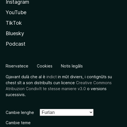
Instagram
YouTube
TikTok
Bluesky
Podcast
Riservatece
Cookies
Notis legâls
Gjavant dulà che al è
indict
in mût diviers, i contignûts su
chest sît a son distribuîts cun licence
Creative Commons
Atribuzion Condivît te stesse maniere v3.0
o versions
sucessivis.
Cambie lenghe
Cambie teme