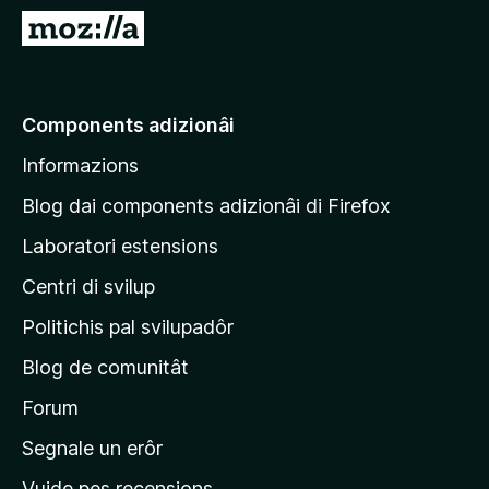
â
V
i
a
p
a
a
e
Components adizionâi
r
p
F
Informazions
a
i
g
r
Blog dai components adizionâi di Firefox
e
j
Laboratori estensions
f
i
o
Centri di svilup
n
x
e
Politichis pal svilupadôr
p
Blog de comunitât
r
i
Forum
n
Segnale un erôr
c
Vuide pes recensions