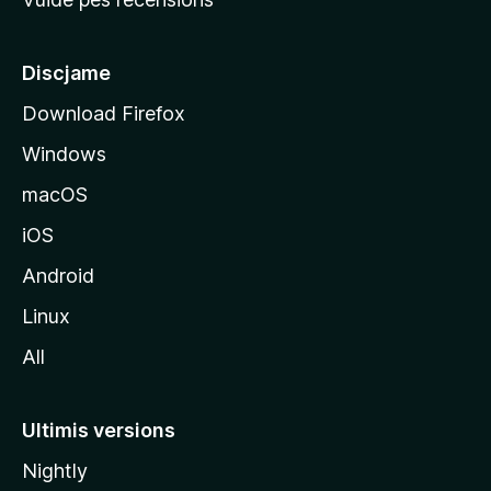
i
p
â
Discjame
l
Download Firefox
d
Windows
a
l
macOS
s
iOS
î
t
Android
M
Linux
o
All
z
i
l
Ultimis versions
l
Nightly
a