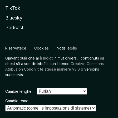
TikTok
Bluesky
Podcast
Riservatece
Cookies
Notis legâls
Gjavant dulà che al è
indict
in mût diviers, i contignûts su
chest sît a son distribuîts cun licence
Creative Commons
Atribuzion Condivît te stesse maniere v3.0
o versions
sucessivis.
Cambie lenghe
Cambie teme