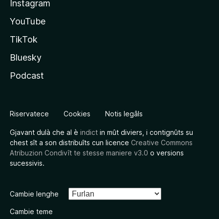
Instagram
YouTube
TikTok
Bluesky
Podcast
Riservatece
Cookies
Notis legâls
Gjavant dulà che al è
indict
in mût diviers, i contignûts su
chest sît a son distribuîts cun licence
Creative Commons
Atribuzion Condivît te stesse maniere v3.0
o versions
sucessivis.
Cambie lenghe
Cambie teme