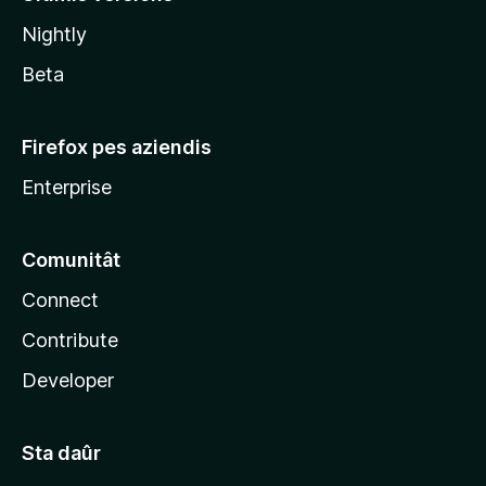
l
Nightly
a
Beta
Firefox pes aziendis
Enterprise
Comunitât
Connect
Contribute
Developer
Sta daûr