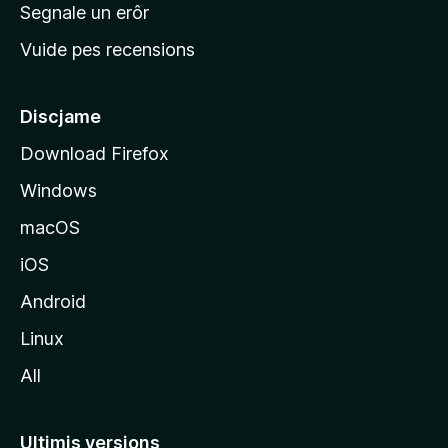
n
Segnale un erôr
c
Vuide pes recensions
i
p
â
Discjame
l
Download Firefox
d
Windows
a
l
macOS
s
iOS
î
t
Android
M
Linux
o
All
z
i
l
Ultimis versions