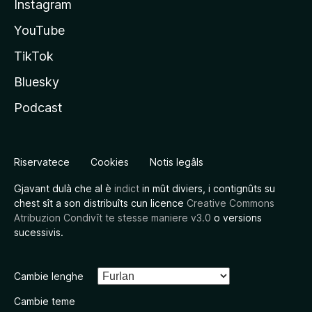
Instagram
YouTube
TikTok
Bluesky
Podcast
Riservatece
Cookies
Notis legâls
Gjavant dulà che al è
indict
in mût diviers, i contignûts su
chest sît a son distribuîts cun licence
Creative Commons
Atribuzion Condivît te stesse maniere v3.0
o versions
sucessivis.
Cambie lenghe
Cambie teme