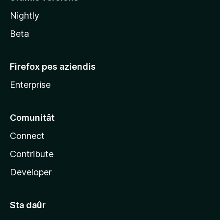
l
Nightly
a
Beta
Firefox pes aziendis
Enterprise
Comunitât
Connect
Contribute
Developer
Sta daûr