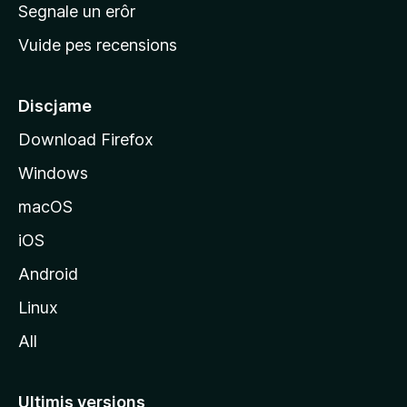
n
Segnale un erôr
c
Vuide pes recensions
i
p
â
Discjame
l
Download Firefox
d
Windows
a
l
macOS
s
iOS
î
t
Android
M
Linux
o
All
z
i
l
Ultimis versions