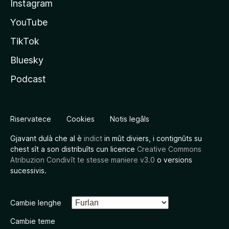
Instagram
YouTube
TikTok
Bluesky
Podcast
Riservatece
Cookies
Notis legâls
Gjavant dulà che al è
indict
in mût diviers, i contignûts su
chest sît a son distribuîts cun licence
Creative Commons
Atribuzion Condivît te stesse maniere v3.0
o versions
sucessivis.
Cambie lenghe
Cambie teme