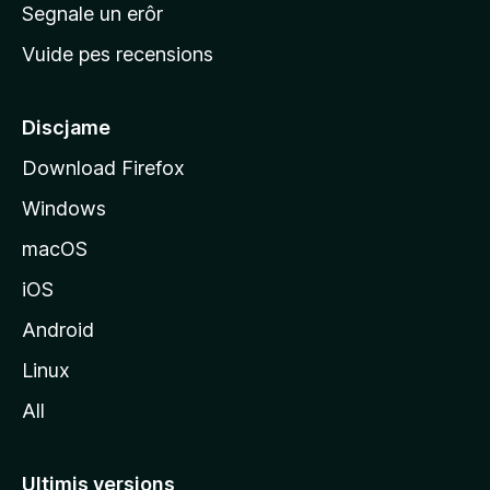
n
Segnale un erôr
c
Vuide pes recensions
i
p
â
Discjame
l
Download Firefox
d
Windows
a
l
macOS
s
iOS
î
t
Android
M
Linux
o
All
z
i
l
Ultimis versions