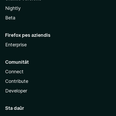
l
Nightly
a
Beta
Firefox pes aziendis
Enterprise
Comunitât
Connect
Contribute
Developer
Sta daûr