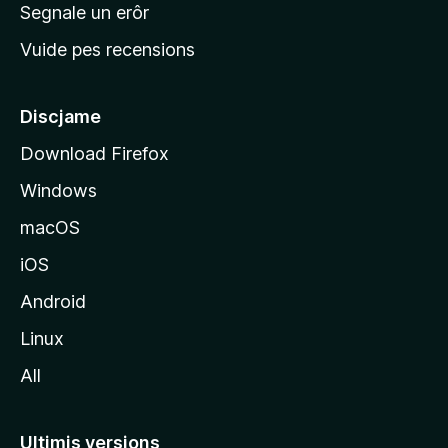
n
Segnale un erôr
c
Vuide pes recensions
i
p
â
Discjame
l
Download Firefox
d
Windows
a
l
macOS
s
iOS
î
t
Android
M
Linux
o
All
z
i
l
Ultimis versions