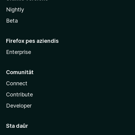
l
Nightly
a
Beta
Firefox pes aziendis
Enterprise
Comunitât
Connect
Contribute
Developer
Sta daûr