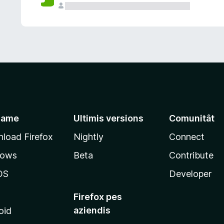
jame
Ultimis versions
Comunitât
load Firefox
Nightly
Connect
dows
Beta
Contribute
OS
Developer
Firefox pes
aziendis
oid