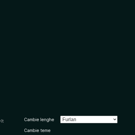
Cambie lenghe
ît
Cambie teme