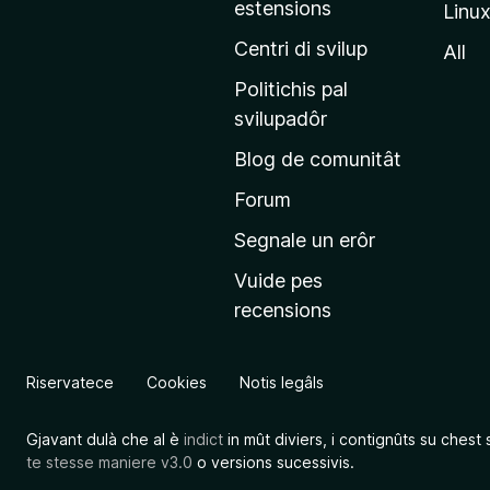
estensions
Linu
e
p
Centri di svilup
All
r
Politichis pal
i
svilupadôr
n
Blog de comunitât
c
i
Forum
p
Segnale un erôr
â
Vuide pes
l
recensions
d
a
l
Riservatece
Cookies
Notis legâls
s
î
Gjavant dulà che al è
indict
in mût diviers, i contignûts su chest 
t
te stesse maniere v3.0
o versions sucessivis.