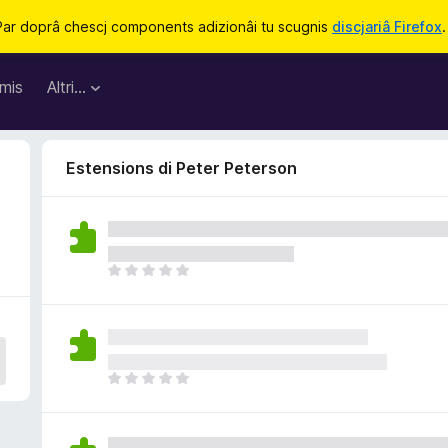
Par doprâ chescj components adizionâi tu scugnis
discjariâ Firefox
.
mis
Altri…
Estensions di Peter Peterson
N
o
s
o
n
a
N
n
o
c
s
j
o