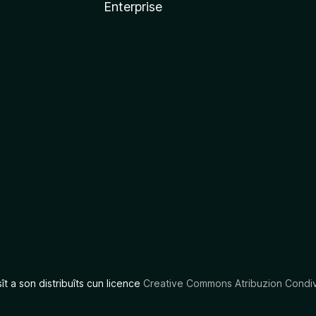
Enterprise
x
sît a son distribuîts cun licence
Creative Commons Atribuzion Condiv