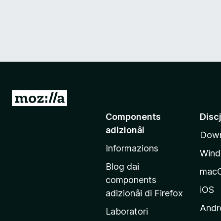
V
a
Components
Disc
a
adizionâi
Down
e
Informazions
p
Win
a
Blog dai
mac
g
components
j
iOS
adizionâi di Firefox
i
Andr
Laboratori
n