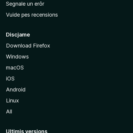
n
Segnale un erôr
c
Vuide pes recensions
i
p
â
Discjame
l
Download Firefox
d
Windows
a
l
macOS
s
iOS
î
t
Android
M
Linux
o
All
z
i
l
Ultimis versions