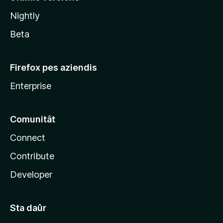
l
Nightly
a
Beta
Firefox pes aziendis
Enterprise
Comunitât
Connect
Contribute
Developer
Sta daûr