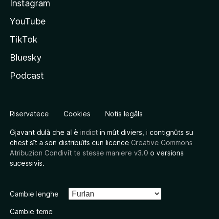
Instagram
YouTube
TikTok
Bluesky
Podcast
Riservatece
Cookies
Notis legâls
Gjavant dulà che al è
indict
in mût diviers, i contignûts su
chest sît a son distribuîts cun licence
Creative Commons
Atribuzion Condivît te stesse maniere v3.0
o versions
sucessivis.
Cambie lenghe
Cambie teme