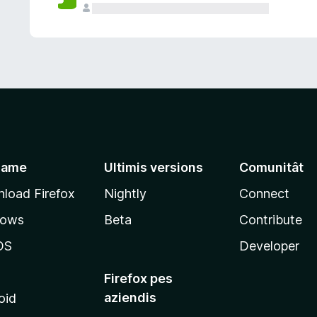
jame
Ultimis versions
Comunitât
load Firefox
Nightly
Connect
dows
Beta
Contribute
OS
Developer
Firefox pes
aziendis
oid