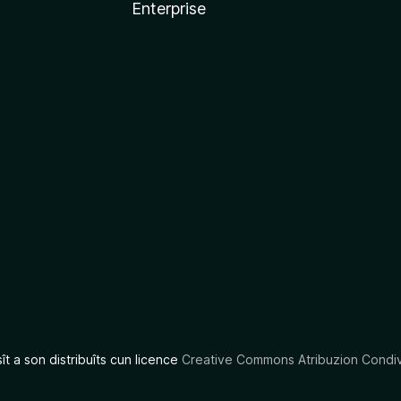
Enterprise
x
sît a son distribuîts cun licence
Creative Commons Atribuzion Condiv