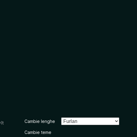
Cambie lenghe
ît
Cambie teme