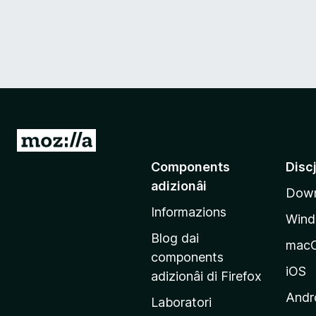
V
a
Components
Disc
a
adizionâi
Down
e
Informazions
p
Win
a
Blog dai
mac
g
components
j
iOS
adizionâi di Firefox
i
Andr
Laboratori
n