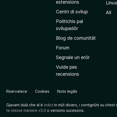
estensions
Linu
e
p
Centri di svilup
All
r
Politichis pal
i
svilupadôr
n
Blog de comunitât
c
i
Forum
p
Segnale un erôr
â
Vuide pes
l
recensions
d
a
l
Riservatece
Cookies
Notis legâls
s
î
Gjavant dulà che al è
indict
in mût diviers, i contignûts su chest 
t
te stesse maniere v3.0
o versions sucessivis.