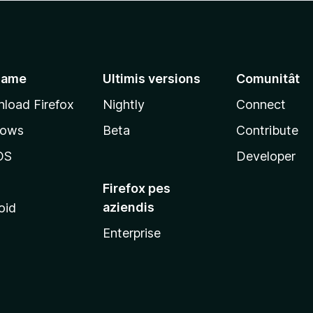
jame
Ultimis versions
Comunitât
load Firefox
Nightly
Connect
dows
Beta
Contribute
OS
Developer
Firefox pes
aziendis
oid
Enterprise
x