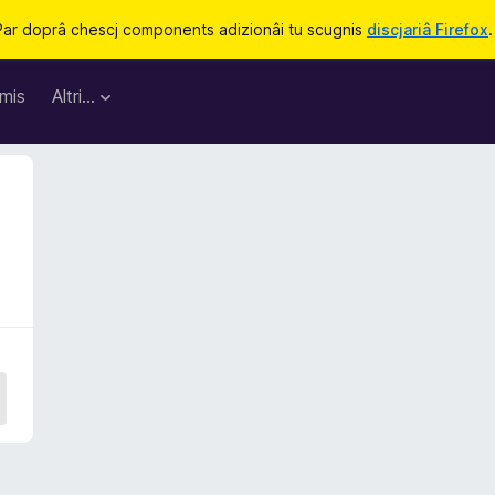
Par doprâ chescj components adizionâi tu scugnis
discjariâ Firefox
.
mis
Altri…