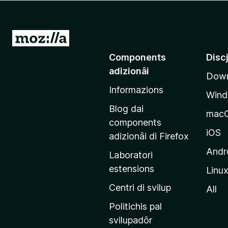
â
i
p
V
a
a
Components
Disc
r
a
F
adizionâi
Down
e
i
Informazions
p
r
Win
a
e
Blog dai
mac
f
g
components
o
j
iOS
adizionâi di Firefox
x
i
Andr
Laboratori
n
estensions
Linu
e
p
Centri di svilup
All
r
Politichis pal
i
svilupadôr