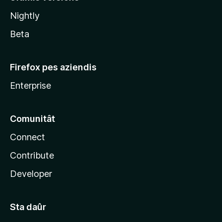
l
Nightly
a
Beta
Firefox pes aziendis
Enterprise
Comunitât
Connect
Contribute
Developer
Sta daûr