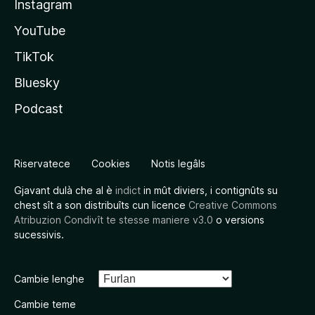
Instagram
YouTube
TikTok
Bluesky
Podcast
Riservatece
Cookies
Notis legâls
Gjavant dulà che al è
indict
in mût diviers, i contignûts su
chest sît a son distribuîts cun licence
Creative Commons
Atribuzion Condivît te stesse maniere v3.0
o versions
sucessivis.
Cambie lenghe
Cambie teme