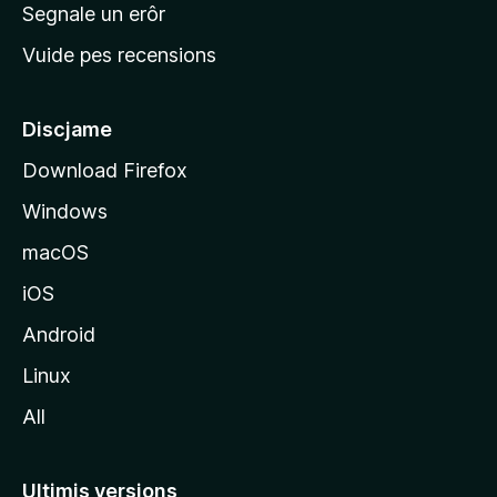
n
Segnale un erôr
c
Vuide pes recensions
i
p
â
Discjame
l
Download Firefox
d
Windows
a
l
macOS
s
iOS
î
t
Android
M
Linux
o
All
z
i
l
Ultimis versions