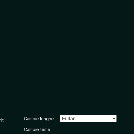
Cambie lenghe
ît
Cambie teme