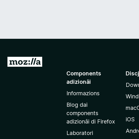
V
a
Components
Disc
a
adizionâi
Down
e
Informazions
p
Win
a
Blog dai
mac
g
components
j
iOS
adizionâi di Firefox
i
Andr
Laboratori
n