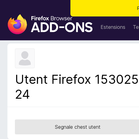
C
o
Estensions
Te
m
p
o
n
e
n
Utent Firefox 153025
t
s
24
a
d
i
z
i
Segnale chest utent
o
n