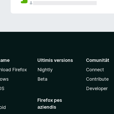
jame
Ultimis versions
Comunitât
load Firefox
Nightly
Connect
dows
Beta
Contribute
OS
Developer
Firefox pes
aziendis
oid