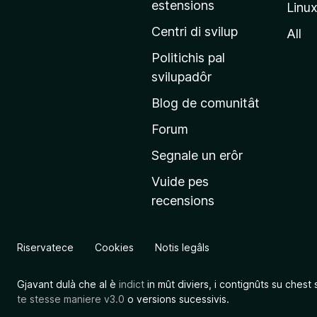
estensions
Linu
e
p
Centri di svilup
All
r
Politichis pal
i
svilupadôr
n
Blog de comunitât
c
i
Forum
p
Segnale un erôr
â
Vuide pes
l
recensions
d
a
l
Riservatece
Cookies
Notis legâls
s
î
Gjavant dulà che al è
indict
in mût diviers, i contignûts su chest 
t
te stesse maniere v3.0
o versions sucessivis.