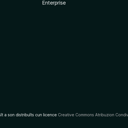
Enterprise
x
sît a son distribuîts cun licence
Creative Commons Atribuzion Condiv