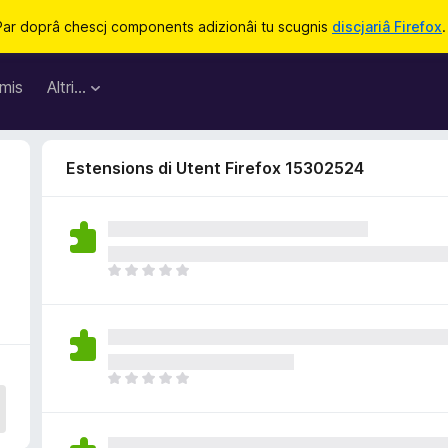
Par doprâ chescj components adizionâi tu scugnis
discjariâ Firefox
.
mis
Altri…
Estensions di Utent Firefox 15302524
N
o
s
o
n
a
N
n
o
c
s
j
o