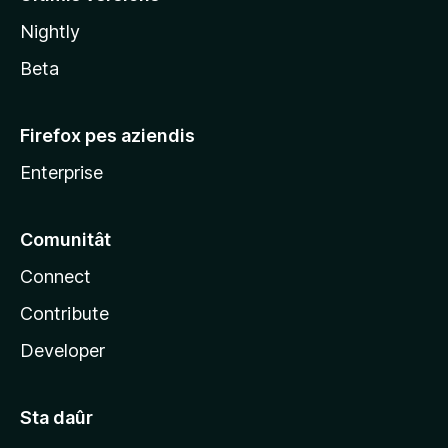
l
Nightly
a
Beta
Firefox pes aziendis
Enterprise
Comunitât
Connect
Contribute
Developer
Sta daûr