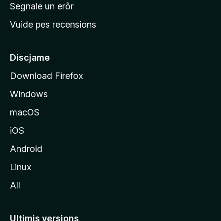
n
Segnale un erôr
c
Vuide pes recensions
i
p
â
Discjame
l
Download Firefox
d
Windows
a
l
macOS
s
iOS
î
t
Android
M
Linux
o
All
z
i
l
Ultimis versions