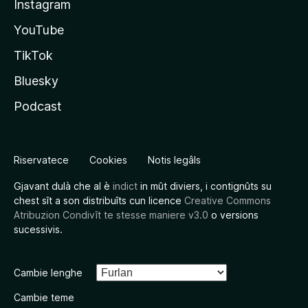
Instagram
YouTube
TikTok
Bluesky
Podcast
Riservatece
Cookies
Notis legâls
Gjavant dulà che al è
indict
in mût diviers, i contignûts su
chest sît a son distribuîts cun licence
Creative Commons
Atribuzion Condivît te stesse maniere v3.0
o versions
sucessivis.
Cambie lenghe
Cambie teme