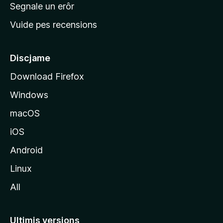
n
Segnale un erôr
c
Vuide pes recensions
i
p
â
Discjame
l
Download Firefox
d
Windows
a
l
macOS
s
iOS
î
t
Android
M
Linux
o
All
z
i
l
Ultimis versions