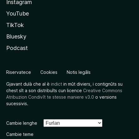
Instagram
YouTube
TikTok
Bluesky
Podcast
Riservatece
Cookies
Notis legâls
Gjavant dulà che al è
indict
in mût diviers, i contignûts su
chest sît a son distribuîts cun licence
Creative Commons
Atribuzion Condivît te stesse maniere v3.0
o versions
sucessivis.
Cambie lenghe
Cambie teme