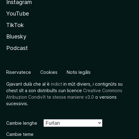
Instagram
YouTube
TikTok
Bluesky
Podcast
Riservatece
Cookies
Notis legâls
Gjavant dulà che al è
indict
in mût diviers, i contignûts su
chest sît a son distribuîts cun licence
Creative Commons
Atribuzion Condivît te stesse maniere v3.0
o versions
sucessivis.
Cambie lenghe
Cambie teme