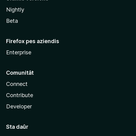
l
Nightly
a
Beta
Firefox pes aziendis
Enterprise
Comunitât
Connect
Contribute
Developer
Sta daûr