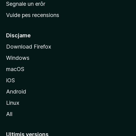
n
Segnale un erôr
c
Vuide pes recensions
i
p
â
Discjame
l
Download Firefox
d
Windows
a
l
macOS
s
iOS
î
t
Android
M
Linux
o
All
z
i
l
Ultimis versions